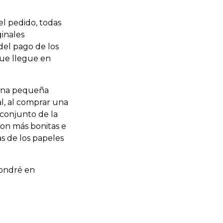
l pedido, todas
ginales
del pago de los
que llegue en
guna pequeña
nal, al comprar una
 conjunto de la
son más bonitas e
as de los papeles
ondré en