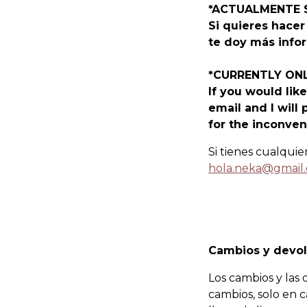
*ACTUALMENTE S
Si quieres hacer
te doy más infor
*CURRENTLY ONL
If you would lik
email and I will
for the inconven
Si tienes cualqu
hola.neka@gmail
Cambios y devol
Los cambios y las
cambios, solo en 