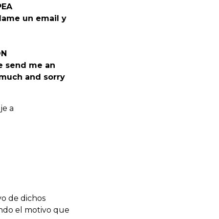
PEA
ndame un email y
ON
ase send me an
 much and sorry
je a
vo de dichos
ando el motivo que