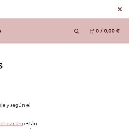
s
0
/
0,00
€
S
ble y según el
menez.com
están