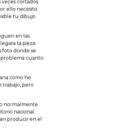
s veces cortados
r ello necesito
sible tu dibujo
leguen en las
legara la pieza
 foto donde se
el problema cuanto
emana como he
 trabajo, pero
ndo normalmente
itorio nacional.
an producir en el