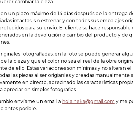
querer cambiar la pieza.
 en un plazo máximo de 14 días después de la entrega de
viadas intactas, sin estrenar y con todos sus embalajes ori
tegidos para su envío. El cliente se hace responsable 
enerados en la devolución o cambio del producto y de 
ones.
riginales fotografiadas, en la foto se puede generar al
 de la pieza y que el color no sea el real de la obra origi
te de ello. Estas variaciones son mínimas y no alteran el
odas las piezas al ser origianles y creadas manualmente 
vamente en directo, aprecinado las características propi
 apreciar en simples fotografias.
cambio envíame un email a
hola.neka@gmail.com
y me p
o antes posible.