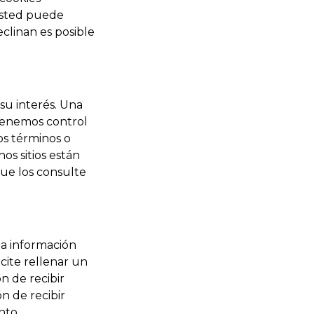
usted puede
eclinan es posible
 su interés. Una
 tenemos control
los términos o
hos sitios están
que los consulte
la información
cite rellenar un
n de recibir
n de recibir
nto.