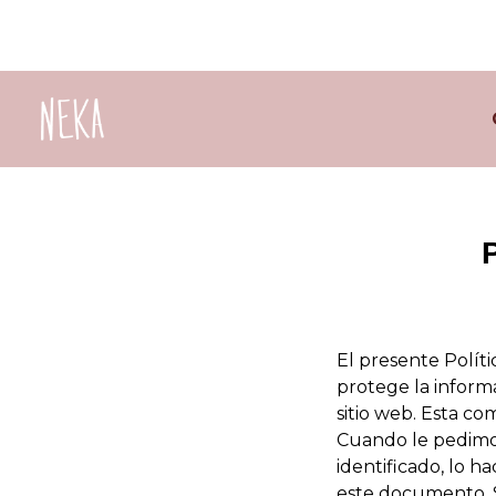
El presente Polít
protege la inform
sitio web. Esta c
Cuando le pedimos
identificado, lo 
este documento. S