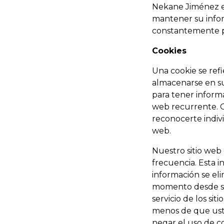
Nekane Jiménez e
mantener su infor
constantemente p
Cookies
Una cookie se refi
almacenarse en su 
para tener informa
web recurrente. O
reconocerte indiv
web.
Nuestro sitio web 
frecuencia. Esta 
información se el
momento desde su
servicio de los si
menos de que uste
negar el uso de c