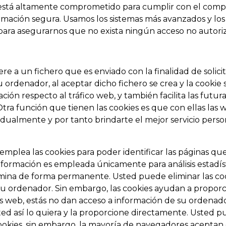
stá altamente comprometido para cumplir con el comp
mación segura. Usamos los sistemas más avanzados y los
ara asegurarnos que no exista ningún acceso no autori
ere a un fichero que es enviado con la finalidad de solici
ordenador, al aceptar dicho fichero se crea y la cookie 
ción respecto al tráfico web, y también facilita las futuras
tra función que tienen las cookies es que con ellas la
idualmente y por tanto brindarte el mejor servicio perso
emplea las cookies para poder identificar las páginas que 
información es empleada únicamente para análisis estadís
imina de forma permanente. Usted puede eliminar las co
 ordenador. Sin embargo, las cookies ayudan a proporc
tios web, estás no dan acceso a información de su ordenado
d así lo quiera y la proporcione directamente. Usted p
ookies, sin embargo, la mayoría de navegadores aceptan