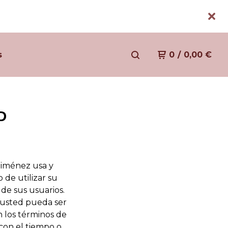
s
0
/
0,00
€
D
Jiménez usa y
de utilizar su
de sus usuarios.
 usted pueda ser
 los términos de
con el tiempo o