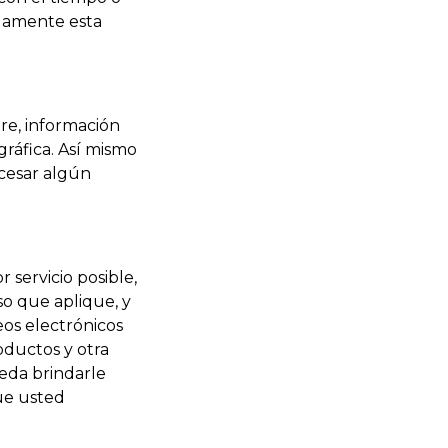
nuamente esta
re, información
ráfica. Así mismo
ocesar algún
 servicio posible,
o que aplique, y
eos electrónicos
oductos y otra
eda brindarle
que usted