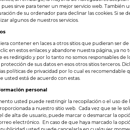
pues sirve para tener un mejor servicio web. También 
ración de su ordenador para declinar las cookies. Si se d
zar algunos de nuestros servicios.
ros
iera contener en laces a otros sitios que pudieran ser de
clic en estos enlaces y abandone nuestra página, ya no
que es redirigido y por lo tanto no somos responsables de 
 protección de sus datos en esos otros sitios terceros. Dic
ias políticas de privacidad por lo cual es recomendable 
e usted está de acuerdo con estas.
nformación personal
nto usted puede restringir la recopilación o el uso de 
oporcionada a nuestro sitio web. Cada vez que se le soli
el de alta de usuario, puede marcar o desmarcar la opció
orreo electrónico. En caso de que haya marcado la opció
o publicidad usted puede cancelarla en cualquier mome