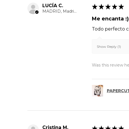
LUCÍA C.
★
★
★
★
★
MADRID, Madrid Autonomous Community
Me encanta :)
Todo perfecto c
Show Reply (1)
Was this review he
PAPERCUT
Cristina M.
★
★
★
★
★