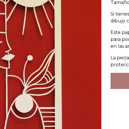
Tamaño
Si tien
dibujo 
Este pap
para po
en las a
La piez
protecc