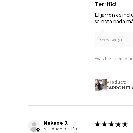
Terrific!
El jarrón es inc
se nota nada má
Show Reply (1)
Was this review he
Product:
JARRON FL
Nekane J.
★
★
★
★
★
Villabuen del Puente, Zamora