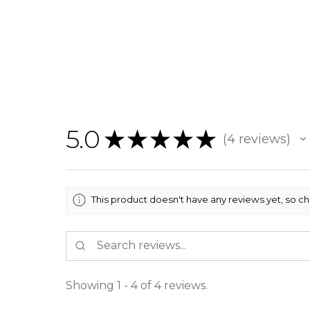
5.0
★
★
★
★
★
4
reviews
4
This product doesn't have any reviews yet, so ch
Showing 1 - 4 of 4 reviews.