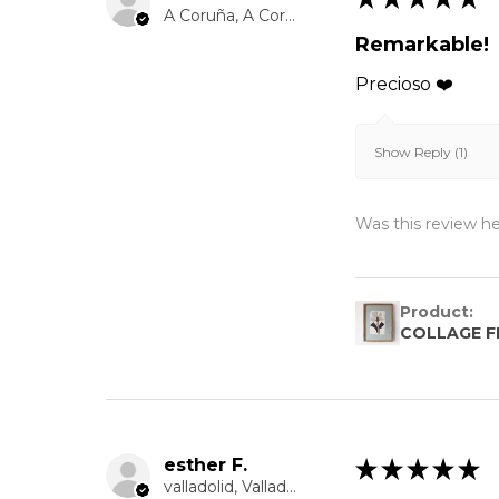
A Coruña, A Coruña
Remarkable!
Precioso ❤️
Show Reply (1)
Was this review he
Product:
COLLAGE FL
esther F.
★
★
★
★
★
valladolid, Valladolid